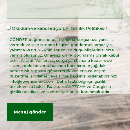
Yasal
Okudum ve kabul ediyorum
Gizlilik Politikası
*
Uyarı
*
GÖNDER düğmesine bastığınızda, sorgunuza yanıt
vermek ve size istenen bilgileri göndermek amacıyla,
yalnızca ROVENSA'nın sorumlu olduğu bilgilerinizi bize
vermiş olursunuz. Onayınız kimlik doğrulama olarak kabul
edilir. Alıcılar: Verileriniz, sorgu yanıtlanana kadar web
sitemizdeki bir veritabanında barındırılır. Aşağıdaki
adrese bir e-posta göndererek verilerinize erişim,
düzeltme, sınırlama veya silme hakkınızı kullanabilirsiniz:
info@rovensanext.com. Daha fazla bilgi için gizlilik
politikamıza bakın. Bu site reCAPTCHA ve Google'ın
gizlilik politikası ve hizmet şartları ile korunmaktadır.