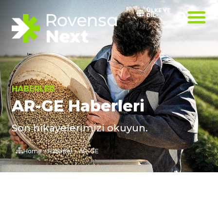
ÜLKE VE
DIL
HABERLER
AR-GE Haberleri
Son hikayelerimizi okuyun.
Home
»
Haberler
»
AR-GE