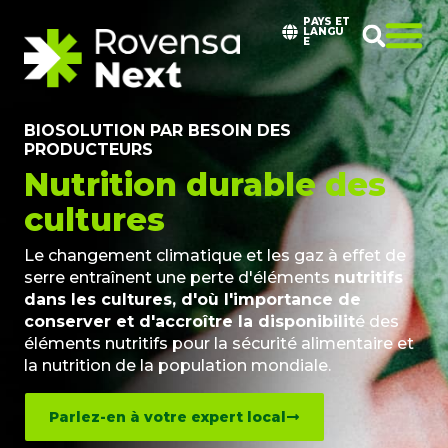
PAYS ET
LANGU
E
BIOSOLUTION PAR BESOIN DES
PRODUCTEURS
Nutrition durable des
cultures
Le changement climatique et les gaz à effet de
serre entraînent une perte d'éléments
nutritifs
dans les cultures, d'où l'importance de
conserver et d'accroître la disponibilit
é des
éléments nutritifs pour la sécurité alimentaire et
la nutrition de la population mondiale.
Parlez-en à votre expert local