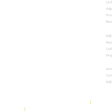
Le 
Adj
Pro
Bes
R&
R&
Res
Col
Pro
AC
Arti
Com
R&
PROTECTION DES DONNÉES ET CONFIDENTIALITÉ
SITE MAP
CODE OF CONDUCT